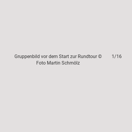
16/16
Gruppenbild vor dem Start zur Rundtour ©
1/16
Erst
Foto Martin Schmölz