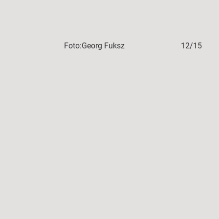
11/15
Foto:Georg Fuksz
12/15