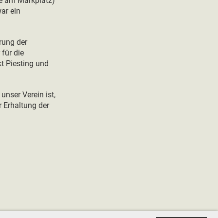
ge am Markplatz)
ar ein
rung der
 für die
t Piesting und
unser Verein ist,
r Erhaltung der