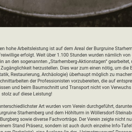
n hohe Arbeitsleistung ist auf dem Areal der Burgruine Starhem
reiwillige erfolgt. Weit über 1.100 Stunden wurden nämlich von
ein an den sogenannten „Starhemberg-Aktionstagen“ gearbeitet
 Zugänglichkeit herzustellen. Dies war zum einen nötig, um die
tatik, Restaurierung, Archäologie) überhaupt möglich zu mache
chnittarbeiten der Professionisten vorzubereiten, die auf ents
en und beim Baumschnitt und Transport nicht von Verwuchs 
d stolz auf diese Leistung!
nterschiedlichster Art wurden vom Verein durchgeführt, darunter
urgruine Starhemberg und dem Höhlturm in Wöllersdorf-Steinabr
urgberg sowie diverse Fachvorträge. Der Verein zeigte nicht nu
 einem Stand Präsenz, sondern ist auch durch einzelne Info-Tafe