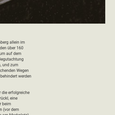
berg allein im
 den über 160
, um auf dem
 Begutachtung
n, und zum
prechenden Wegen
behindert werden
 die erfolgreiche
ückl, eine
r beim
ln (vor dem