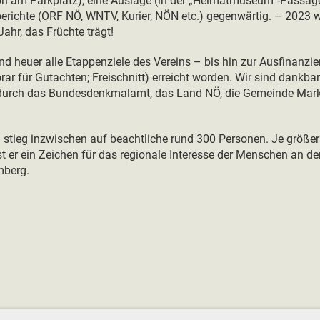
lon am Parkplatz), eine Auslage (in der „Heimatmuseum“-Passa
erichte (ORF NÖ, WNTV, Kurier, NÖN etc.) gegenwärtig. – 2023 w
Jahr, das Früchte trägt!
nd heuer alle Etappenziele des Vereins – bis hin zur Ausfinanzie
ar für Gutachten; Freischnitt) erreicht worden. Wir sind dankbar
durch das Bundesdenkmalamt, das Land NÖ, die Gemeinde Mark
l stieg inzwischen auf beachtliche rund 300 Personen. Je größer 
st er ein Zeichen für das regionale Interesse der Menschen an de
mberg.