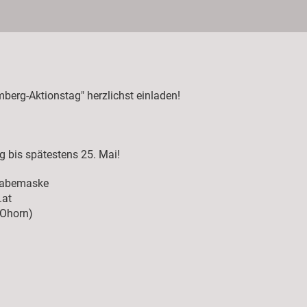
berg-Aktionstag" herzlichst einladen!
g bis spätestens 25. Mai!
ngabemaske
.at
 Ohorn)